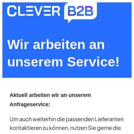
Zum
Inhalt
springen
Wir arbeiten an
unserem Service!
Aktuell arbeiten wir an unserem
Anfrageservice:
Um auch weiterhin die passenden Lieferanten
kontaktieren zu können, nutzen Sie gerne die