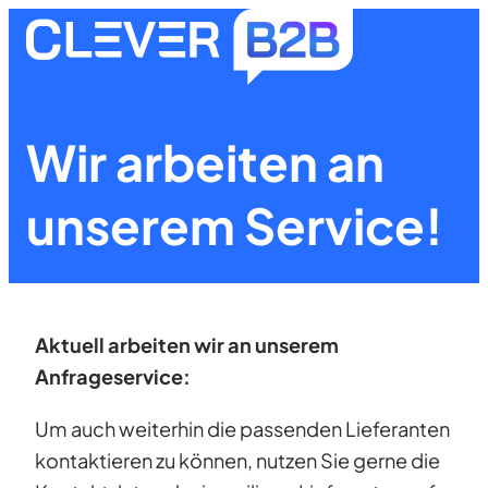
Zum
Inhalt
springen
Wir arbeiten an
unserem Service!
Aktuell arbeiten wir an unserem
Anfrageservice:
Um auch weiterhin die passenden Lieferanten
kontaktieren zu können, nutzen Sie gerne die